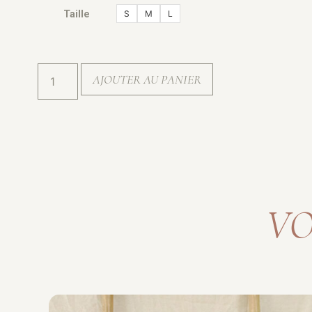
S
M
L
Taille
AJOUTER AU PANIER
VO