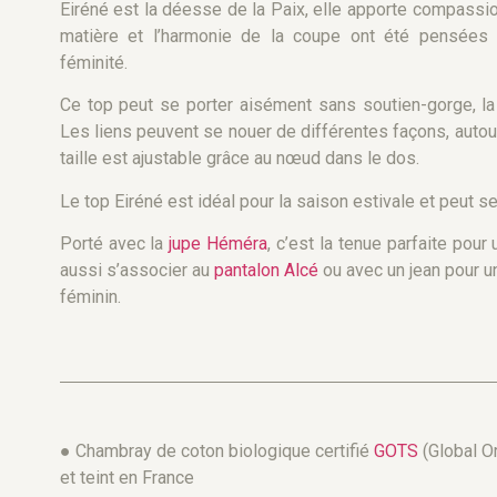
Eiréné est la déesse de la Paix, elle apporte compassi
matière
et
l
’
harmonie
de
la
coupe
ont
été
pensées
p
féminité.
Ce top peut se porter aisément sans soutien-gorge, la
Les liens peuvent se nouer de différentes façons, autour
taille est ajustable grâce au nœud dans le dos.
Le top Eiréné est idéal pour la saison estivale et peut s
Porté avec la
jupe Héméra
, c’est la tenue parfaite pour
aussi s’associer au
pantalon Alcé
ou avec un jean pour un
féminin.
● Chambray de coton biologique certifié
GOTS
(Global Or
et teint en France