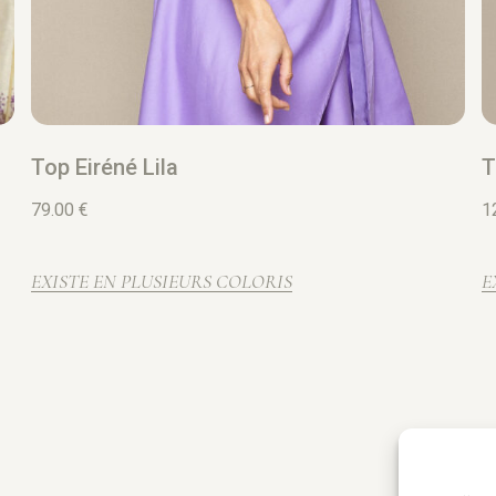
Top Eiréné Lila
T
79.00
€
1
EXISTE EN PLUSIEURS COLORIS
E